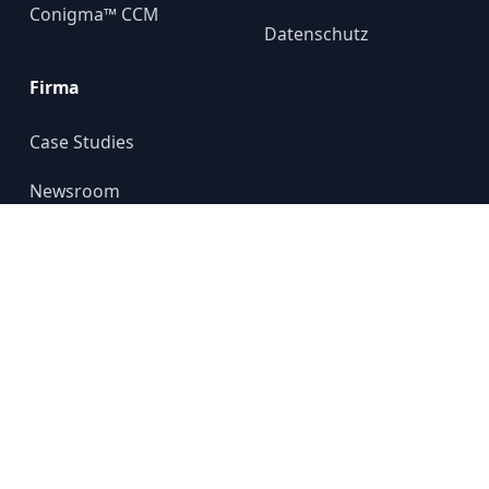
Conigma™ CCM
Datenschutz
Firma
Case Studies
Newsroom
Über uns
YouTube
© 2024 GALILEO GROUP
All rights reserved.