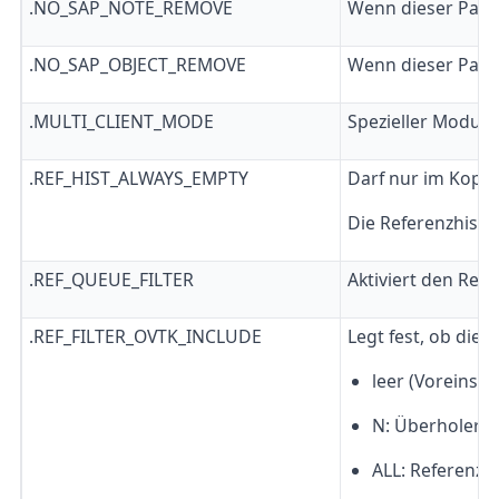
.NO_SAP_NOTE_REMOVE
Wenn dieser Parame
.NO_SAP_OBJECT_REMOVE
Wenn dieser Parame
.MULTI_CLIENT_MODE
Spezieller Modus 
.REF_HIST_ALWAYS_EMPTY
Darf nur im Kopi
Die Referenzhistor
.REF_QUEUE_FILTER
Aktiviert den Ref
.REF_FILTER_OVTK_INCLUDE
Legt fest, ob die
leer (Voreinst
N: Überholer 
ALL: Referenzg