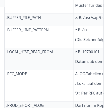
Muster für das Le
.BUFFER_FILE_PATH
z. B. /usr/sap/tra
.BUFFER_LINE_PATTERN
z.B. /+/
(Die Zeichenfolg
.LOCAL_HIST_READ_FROM
z.B. 19700101
Datum, ab dem die
.RFC_MODE
ALOG-Tabellen üb
: Lokal auf dem 
'X': Per RFC auf 
.PROD_SHORT_ALOG
Darf nur im Kopi