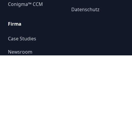
Conigma™ CCM
Datenschutz
Firma
Case Studies
Newsroom
Über uns
YouTube
© 2024 GALILEO GROUP
All rights reserved.