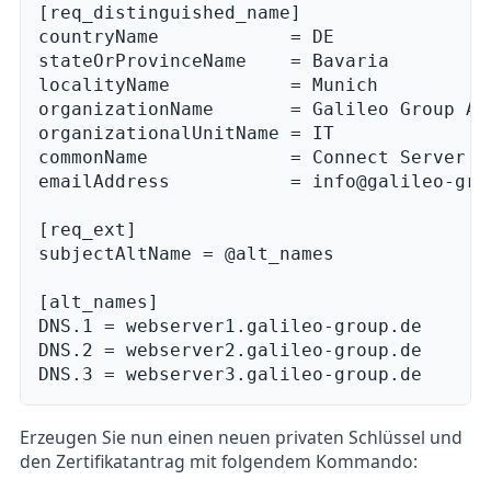
[req_distinguished_name]

countryName            = DE

stateOrProvinceName    = Bavaria

localityName           = Munich

organizationName       = Galileo Group AG

organizationalUnitName = IT

commonName             = Connect Server

emailAddress           = info@galileo-grou
[req_ext]

subjectAltName = @alt_names

[alt_names]

DNS.1 = webserver1.galileo-group.de

DNS.2 = webserver2.galileo-group.de

Erzeugen Sie nun einen neuen privaten Schlüssel und
den Zertifikatantrag mit folgendem Kommando: