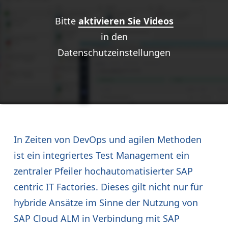
Bitte
aktivieren Sie Videos
in den
Datenschutzeinstellungen
In Zeiten von DevOps und agilen Methoden
ist ein integriertes Test Management ein
zentraler Pfeiler hochautomatisierter SAP
centric IT Factories. Dieses gilt nicht nur für
hybride Ansätze im Sinne der Nutzung von
SAP Cloud ALM in Verbindung mit SAP