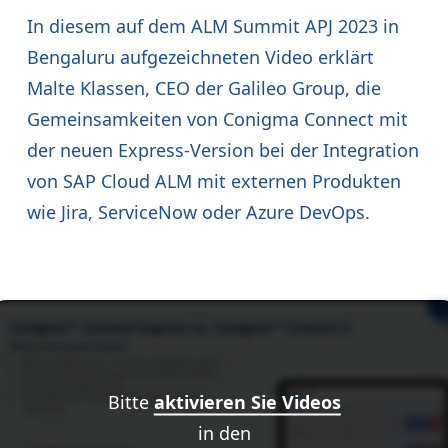
In diesem auf dem ALM Summit APJ 2023 in
Bengaluru aufgezeichneten Video erklärt
Malte Klassen, CEO der Galileo Group, die
Gemeinsamkeiten von Conigma Connect mit
der neuen Express-Version bei der Integration
von SAP Cloud ALM mit externen Produkten
wie Jira, ServiceNow oder Azure DevOps.
Bitte
aktivieren Sie Videos
in den