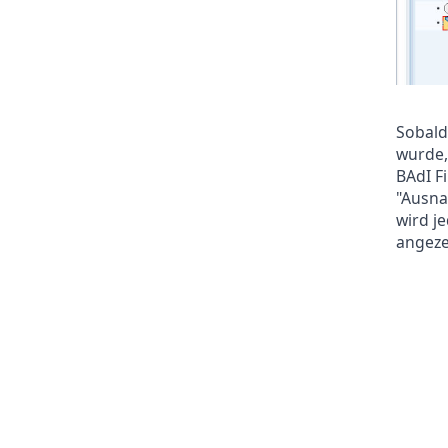
Sobald
wurde,
BAdI F
"Ausna
wird j
angeze