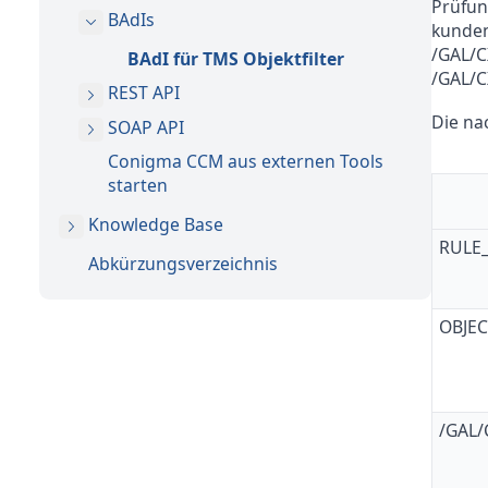
Prüfun
BAdIs
kunden
/GAL/C
BAdI für TMS Objektfilter
/GAL/
REST API
Die na
SOAP API
Conigma CCM aus externen Tools
starten
Knowledge Base
RULE_
Abkürzungsverzeichnis
OBJEC
/GAL/