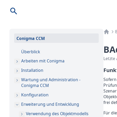
Suche
Conigma CCM
BAd
Überblick
Letzte
Arbeiten mit Conigma
Funk
Installation
Sofern
Wartung und Administration -
Prüfun
Conigma CCM
Szenar
Konfiguration
Objekt
frei de
Erweiterung und Entwicklung
Für di
Verwendung des Objektmodells