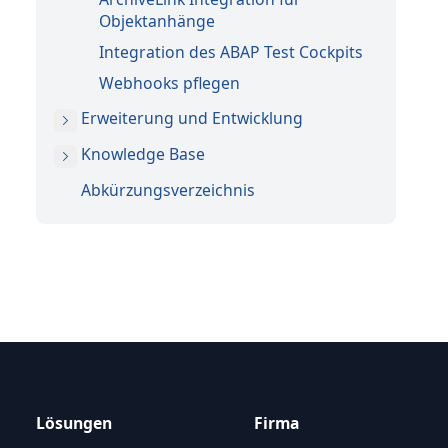
Objektanhänge
Integration des ABAP Test Cockpits
Webhooks pflegen
Erweiterung und Entwicklung
Knowledge Base
Abkürzungsverzeichnis
Lösungen
Firma